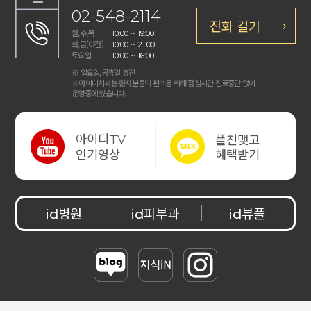
02-548-2114
전화 걸기
월,수,목
10:00 ~ 19:00
화,금(야간)
10:00 ~ 21:00
토요일
10:00 ~ 16:00
※ 일요일,공휴일 휴진
※아이디치과는 환자분들의 편의를 위해 점심시간 진료중단 없이
운영중에 있습니다.
아이디
플친맺고
TV
혜택받기
인기영상
병원
피부과
뷰플
id
id
id