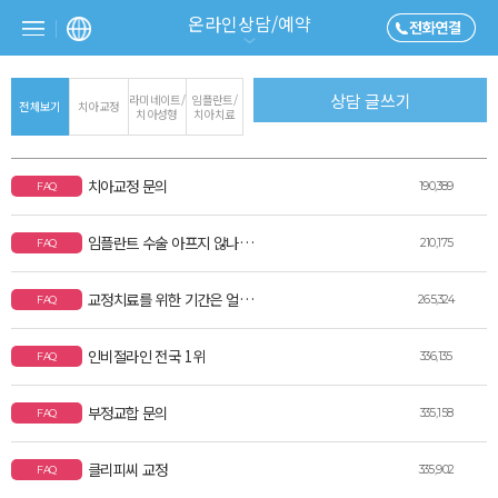
온라인상담/예약
라미네이트/
임플란트/
전체보기
치아교정
치아성형
치아치료
치아교정 문의
190,389
FAQ
임플란트 수술 아프지 않나요?
210,175
FAQ
교정치료를 위한 기간은 얼마나 소요되나요?
265,324
FAQ
인비절라인 전국 1위
336,135
FAQ
부정교합 문의
335,158
FAQ
클리피씨 교정
335,902
FAQ