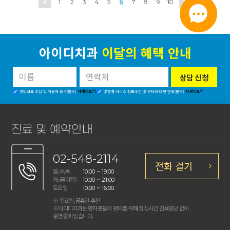
1
2
3
4
5
6
7
8
9
10
아이디치과
이달의 혜택 안내
자세히보기
자세히보기
개인정보 수집 및 이용에 동의[필수]
맞춤형 서비스 정보수신 및 위탁에 대한 안내[필수]
진료 및 예약안내
02-548-2114
전화 걸기
월,수,목
10:00 ~ 19:00
화,금(야간)
10:00 ~ 21:00
토요일
10:00 ~ 16:00
※ 일요일,공휴일 휴진
※아이디치과는 환자분들의 편의를 위해 점심시간 진료중단 없이
운영중에 있습니다.