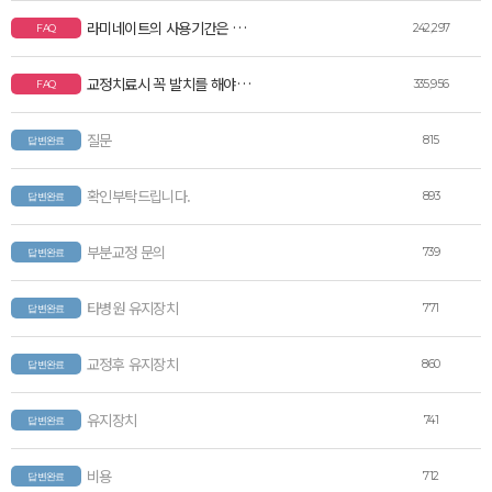
라미네이트의 사용기간은 어떻게 되나요?
242,297
FAQ
교정치료시 꼭 발치를 해야되나요? 비발치로는 할수없나요?
335,956
FAQ
질문
815
답변완료
확인부탁드립니다.
893
답변완료
부분교정 문의
739
답변완료
타병원 유지장치
771
답변완료
교정후 유지장치
860
답변완료
유지장치
741
답변완료
비용
712
답변완료