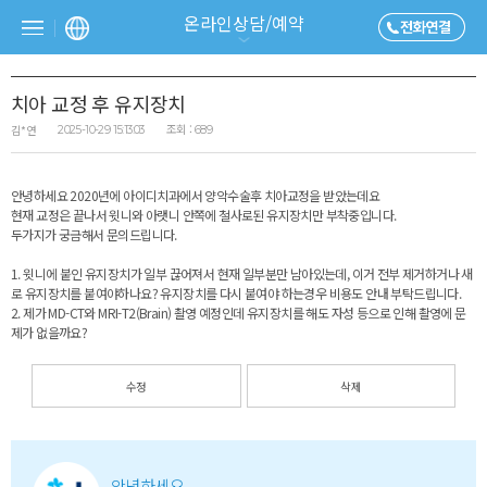
온라인상담/예약
치아 교정 후 유지장치
조회 :
김*연
2025-10-29 15:13:03
689
안녕하세요 2020년에 아이디치과에서 양악수술후 치아교정을 받았는데요
현재 교정은 끝나서 윗니와 아랫니 안쪽에 철사로된 유지장치만 부착중입니다.
두가지가 궁금해서 문의드립니다.
1. 윗니에 붙인 유지장치가 일부 끊어져서 현재 일부분만 남아있는데, 이거 전부 제거하거나 새
로 유지장치를 붙여야하나요? 유지장치를 다시 붙여야 하는경우 비용도 안내 부탁드립니다.
2. 제가 MD-CT와 MRI-T2(Brain) 촬영 예정인데 유지장치를 해도 자성 등으로 인해 촬영에 문
제가 없을까요?
수정
삭제
안녕하세요.