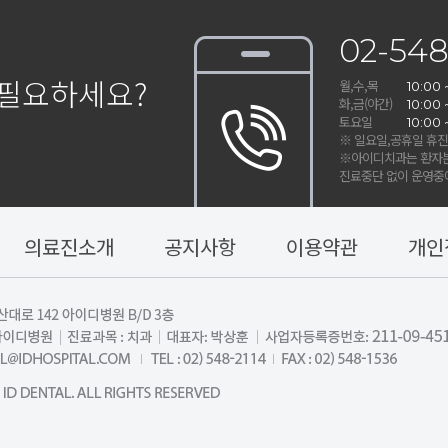
02-548
 필요하세요?
월,수,목
10:00 
화,금(야간)
10:00 
토요일
10:00 
※ 일요일,공휴일 휴
※아이디치과는 환자분
진료중단 없이
운영중에
의료진소개
공지사항
이용약관
개인