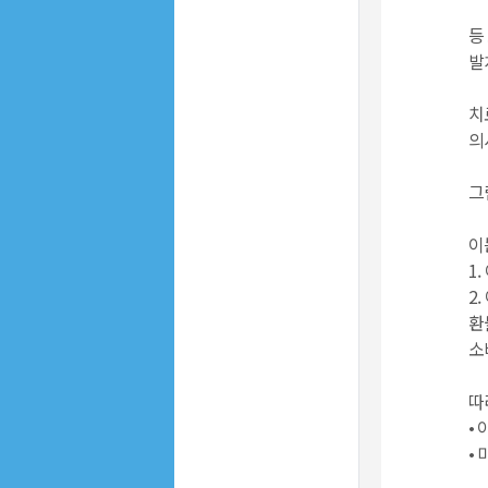
등
발
치
의
그
이
1
2
환
소
따
•
•