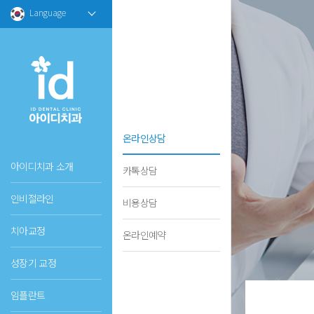
Language
온라인상담
아이디치과 소개
카톡상담
인비절라인
비용상담
치아교정
온라인예약
성장기 교정
임플란트