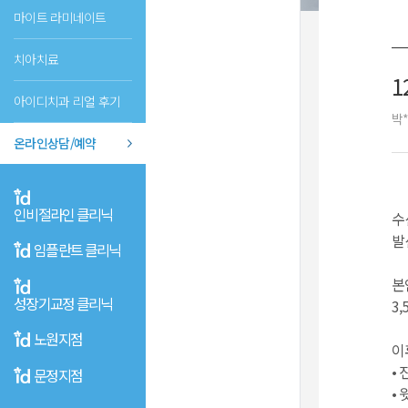
마이트 라미네이트
치아치료
1
아이디치과 리얼 후기
박
온라인상담/예약
인비절라인 클리닉
수
발
임플란트 클리닉
본
성장기교정 클리닉
3
노원지점
이
•
문정지점
•