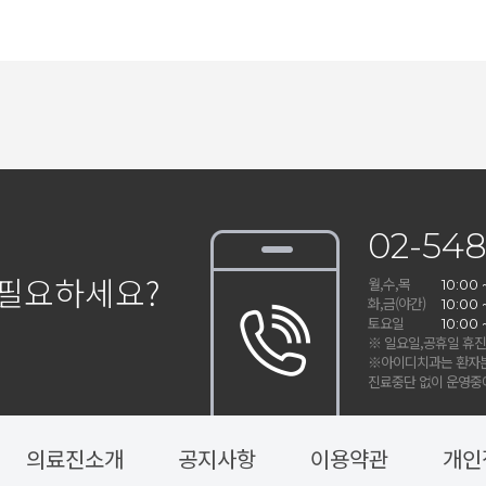
02-548
 필요하세요?
월,수,목
10:00 
화,금(야간)
10:00 
토요일
10:00 
※ 일요일,공휴일 휴
※아이디치과는 환자분
진료중단 없이
운영중에
의료진소개
공지사항
이용약관
개인