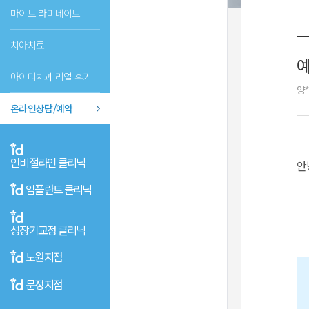
마이트 라미네이트
치아치료
아이디치과 리얼 후기
양*
온라인상담/예약
인비절라인 클리닉
안
임플란트 클리닉
성장기교정 클리닉
노원지점
문정지점