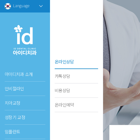
Language
온라인상담
아이디치과 소개
카톡상담
인비절라인
비용상담
치아교정
온라인예약
성장기 교정
임플란트