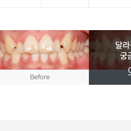
달라
궁
Before