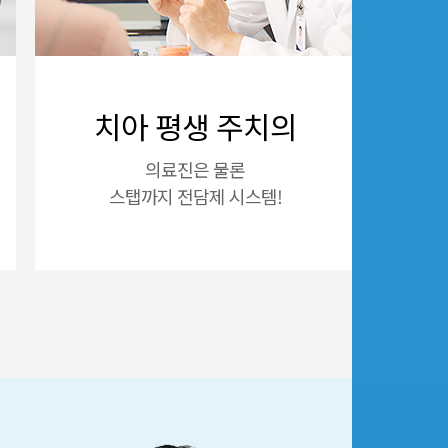
치아 평생 주치의
의료진은 물론
스탭까지 전담제 시스템!