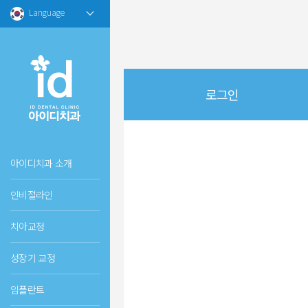
Language
로그인
아이디치과 소개
인비절라인
치아교정
성장기 교정
임플란트